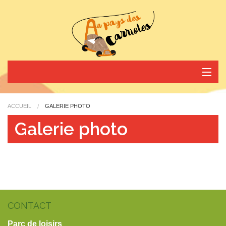
Nos activités
ACCUEIL
GALERIE PHOTO
Horaires et tarifs
Galerie photo
Nos actus
Réservez votre arrivée
Contact
CONTACT
Parc de loisirs