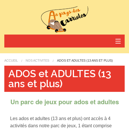
Nos activités
ACCUEIL
NOS ACTIVITÉS
ADOS ET ADULTES (13 ANS ET PLUS)
Horaires et tarifs
ADOS et ADULTES (13
ans et plus)
Nos actus
Réservez votre arrivée
Un parc de jeux pour ados et adultes
Contact
Les ados et adultes (13 ans et plus) ont accès à 4
activités dans notre parc de jeux, 1 étant comprise