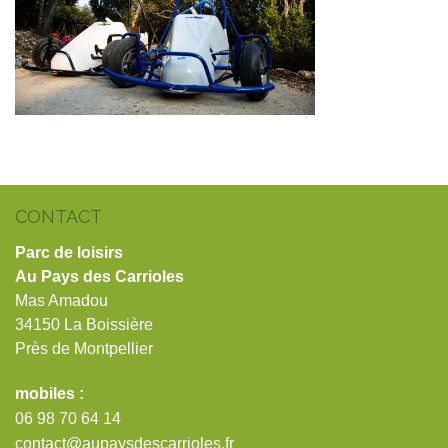
CONTACT
Parc de loisirs
Au Pays des Carrioles
Mas Amadou
34150 La Boissière
Près de Montpellier
mobiles :
06 98 70 64 14
contact@aupaysdescarrioles.fr