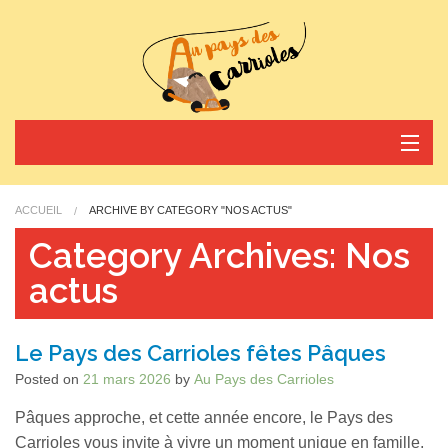
Nos activités
ACCUEIL
ARCHIVE BY CATEGORY "NOS ACTUS"
Horaires et tarifs
Category Archives: Nos
actus
Nos actus
Réservez votre arrivée
Le Pays des Carrioles fêtes Pâques
Contact
Posted on
21 mars 2026
by
Au Pays des Carrioles
Pâques approche, et cette année encore, le Pays des
Carrioles vous invite à vivre un moment unique en famille,