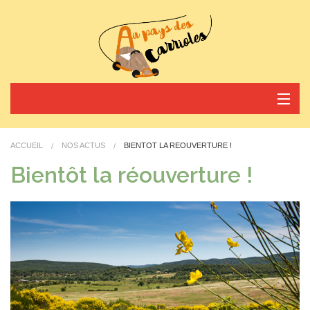
Nos activités
ACCUEIL
NOS ACTUS
BIENTÔT LA RÉOUVERTURE !
Horaires et tarifs
Bientôt la réouverture !
Nos actus
Réservez votre arrivée
Contact