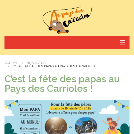
Nos activités
ACCUEIL
NOS ACTUS
C’EST LA FÊTE DES PAPAS AU PAYS DES CARRIOLES !
Horaires et tarifs
C’est la fête des papas au
Nos actus
Pays des Carrioles !
Réservez votre arrivée
Contact