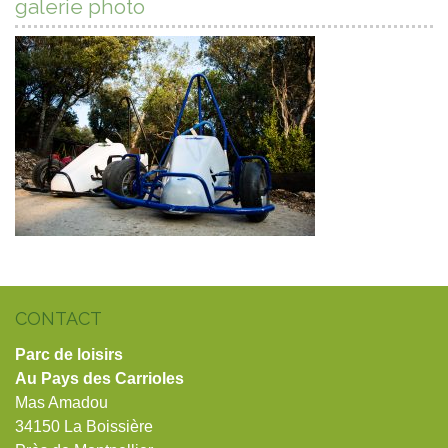
galerie photo
CONTACT
Parc de loisirs
Au Pays des Carrioles
Mas Amadou
34150 La Boissière