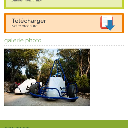
Dubois Yaën Pujol
Télécharger
Notre brochure
galerie photo