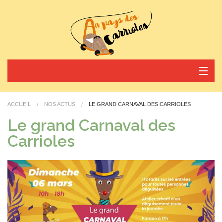
Nos activités
ACCUEIL
NOS ACTUS
LE GRAND CARNAVAL DES CARRIOLES
Horaires et tarifs
Le grand Carnaval des
Carrioles
Nos actus
Réservez votre arrivée
Contact