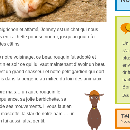
maigrichon et affamé, Johnny est un chat qui nous
s en cachette pour se nourrir, jusqu’au jour où il
Un 
des câlins.
s’a
 notre voisinage, ce beau rouquin fut adopté et
plu
in et soir ce qui lui vaut maintenant d’avoir un beau
env
st un grand chasseur et notre petit gardien qui dort
drif
abris dans la bergerie au milieu du foin des animaux.
bar
Bon
parc mais… un autre rouquin le
Bob 
pulence, sa jolie barbichette, sa
un de ses mouvements. Il vous faut en
 mascotte, la star de notre parc … un
Té
lui aussi, ultra gentil.
Notr