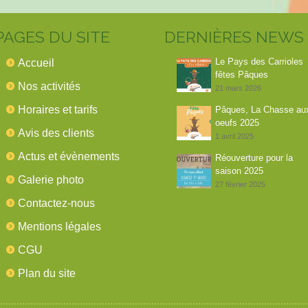
PAGES DU SITE
DERNIÈRES NEWS
Le Pays des Carrioles
Accueil
fêtes Pâques
Nos activités
21 mars 2026
Horaires et tarifs
Pâques, La Chasse au
oeufs 2025
Avis des clients
1 avril 2025
Actus et évènements
Réouverture pour la
saison 2025
Galerie photo
27 février 2025
Contactez-nous
Mentions légales
CGU
Plan du site