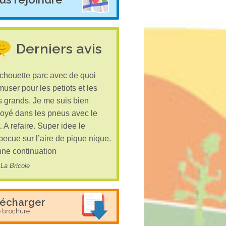
Derniers avis
chouette parc avec de quoi
muser pour les petiots et les
s grands. Je me suis bien
oyé dans les pneus avec le
t. A refaire. Super idee le
becue sur l’aire de pique nique.
ne continuation
La Bricole
lécharger
e brochure