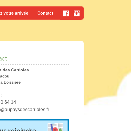
z votre arrivée
Contact
act
 des Carrioles
adou
a Boissière
 :
70 64 14
t@aupaysdescarrioles.fr
us rejoindre