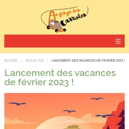
Nos activités
ACCUEIL
NOS ACTUS
LANCEMENT DES VACANCES DE FÉVRIER 2023 !
Horaires et tarifs
Lancement des vacances
de février 2023 !
Nos actus
Réservez votre arrivée
Contact