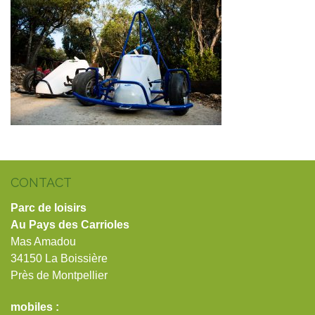
CONTACT
Parc de loisirs
Au Pays des Carrioles
Mas Amadou
34150 La Boissière
Près de Montpellier
mobiles :