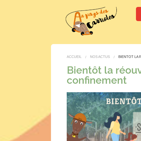
ACCUEIL
NOS ACTUS
BIENTÔT LA
Bientôt la réou
confinement