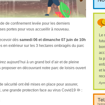
ode de confinement levée pour les derniers
ses portes pour vous accueillir à nouveau.
Le 
recevoir dès
samedi 06 et dimanche 07 juin de 10h
fut
s en extérieur sur les 3 hectares ombragés du parc
bon
acc
la 
z aujourd’hui à un grand bol d’air et de pleine
enf
proposer en découvrant notre parc de loisirs ouvert
et 
rec
Aym
e sécurité ont été mises en place pour assurer,
, une grande protection face au virus Covid19 🦠 :
Té
c
Notr