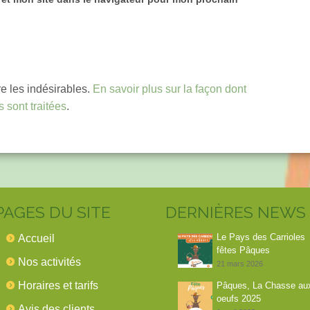
re les indésirables.
En savoir plus sur la façon dont
 sont traitées
.
PAGES DU SITE
DERNIÈRES NEWS
Le Pays des Carrioles
Accueil
fêtes Pâques
Nos activités
21 mars 2026
Horaires et tarifs
Pâques, La Chasse au
oeufs 2025
Avis des clients