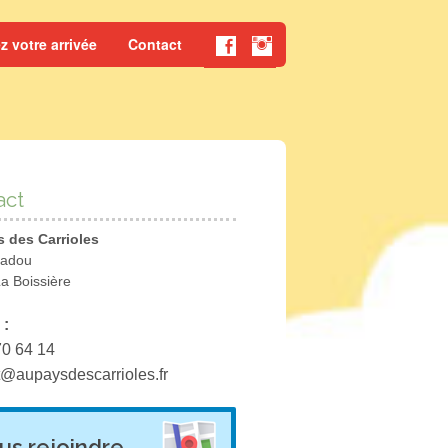
z votre arrivée
Contact
act
 des Carrioles
adou
a Boissière
 :
70 64 14
t@aupaysdescarrioles.fr
us rejoindre